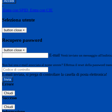
-
Entra con SPID
Entra con CIE
Seleziona utente
button close
×
Recupero password
button close
×
E-mail
Verrà inviato un messaggio all'indirizz
Non hai una e-mail associata al nome utente? Effettua il reset della password tram
E-mail inviata, si prega di controllare la casella di posta elettronica!
Errore
Chiudi
Successo
Chiudi
Informazione