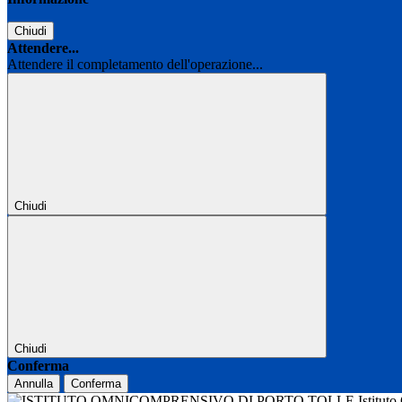
Chiudi
Attendere...
Attendere il completamento dell'operazione...
Chiudi
Chiudi
Conferma
Annulla
Conferma
Istitut