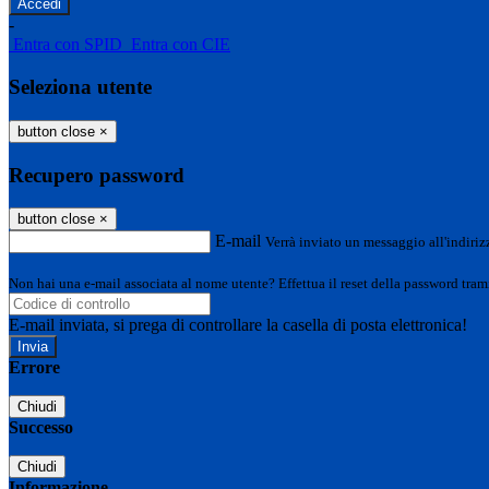
-
Entra con SPID
Entra con CIE
Seleziona utente
button close
×
Recupero password
button close
×
E-mail
Verrà inviato un messaggio all'indirizz
Non hai una e-mail associata al nome utente? Effettua il reset della password tram
E-mail inviata, si prega di controllare la casella di posta elettronica!
Errore
Chiudi
Successo
Chiudi
Informazione