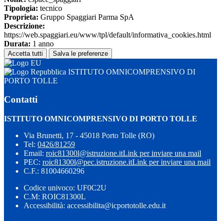
Tipologia:
tecnico
Proprieta:
Gruppo Spaggiari Parma SpA
Descrizione:
https://web.spaggiari.eu/www/tpl/default/informativa_cookies.html
Durata:
1 anno
Accetta tutti
Salva le preferenze
ISTITUTO OMNICOMPRENSIVO DI
PORTO TOLLE
Contatti
ISTITUTO OMNICOMPRENSIVO DI PORTO TOLLE
Via Brunetti, 17 - 45018 Porto Tolle (RO)
Tel:
0426/81259
Email:
roic81300l@istruzione.it
Link per inviare una mail
PEC:
roic81300l@pec.istruzione.it
Link per inviare una mail
C.F.: 81004660296
Codice univoco: UF0C2U
C.M: ROIC81300L
Accessibilità: accessibilita@icportotolle.edu.it