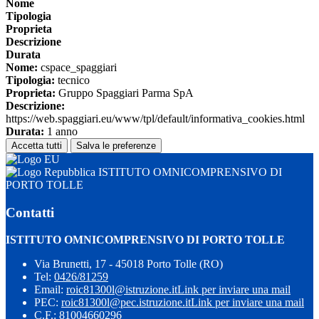
Nome
Tipologia
Proprieta
Descrizione
Durata
Nome:
cspace_spaggiari
Tipologia:
tecnico
Proprieta:
Gruppo Spaggiari Parma SpA
Descrizione:
https://web.spaggiari.eu/www/tpl/default/informativa_cookies.html
Durata:
1 anno
Accetta tutti
Salva le preferenze
ISTITUTO OMNICOMPRENSIVO DI
PORTO TOLLE
Contatti
ISTITUTO OMNICOMPRENSIVO DI PORTO TOLLE
Via Brunetti, 17 - 45018 Porto Tolle (RO)
Tel:
0426/81259
Email:
roic81300l@istruzione.it
Link per inviare una mail
PEC:
roic81300l@pec.istruzione.it
Link per inviare una mail
C.F.: 81004660296