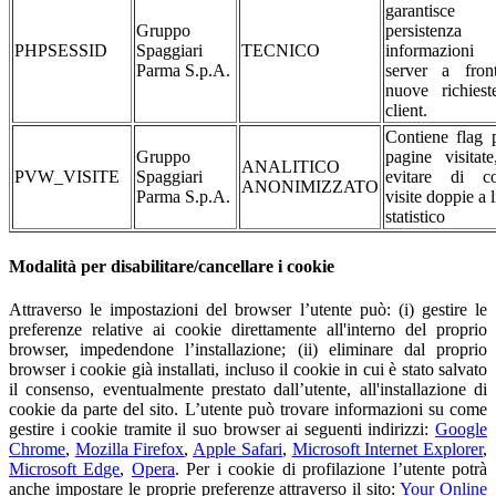
garantisc
Gruppo
persistenza 
PHPSESSID
Spaggiari
TECNICO
informazioni
Parma S.p.A.
server a fron
nuove richiest
client.
Contiene flag 
Gruppo
pagine visitat
ANALITICO
PVW_VISITE
Spaggiari
evitare di co
ANONIMIZZATO
Parma S.p.A.
visite doppie a l
statistico
Modalità per disabilitare/cancellare i cookie
Attraverso le impostazioni del browser l’utente può: (i) gestire le
preferenze relative ai cookie direttamente all'interno del proprio
browser, impedendone l’installazione; (ii) eliminare dal proprio
browser i cookie già installati, incluso il cookie in cui è stato salvato
il consenso, eventualmente prestato dall’utente, all'installazione di
cookie da parte del sito. L’utente può trovare informazioni su come
gestire i cookie tramite il suo browser ai seguenti indirizzi:
Google
Chrome
,
Mozilla Firefox
,
Apple Safari
,
Microsoft Internet Explorer
,
Microsoft Edge
,
Opera
. Per i cookie di profilazione l’utente potrà
anche impostare le proprie preferenze attraverso il sito:
Your Online