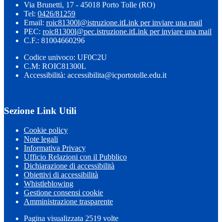
Via Brunetti, 17 - 45018 Porto Tolle (RO)
Tel:
0426/81259
Email:
roic81300l@istruzione.it
Link per inviare una mail
PEC:
roic81300l@pec.istruzione.it
Link per inviare una mail
C.F.: 81004660296
Codice univoco: UF0C2U
C.M: ROIC81300L
Accessibilità: accessibilita@icportotolle.edu.it
Sezione Link Utili
Cookie policy
Note legali
Informativa Privacy
Ufficio Relazioni con il Pubblico
Dichiarazione di accessibilità
Obiettivi di accessibilità
Whistleblowing
Gestione consensi cookie
Amministrazione trasparente
Pagina visualizzata
2519
volte