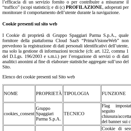
l’efficacia di un servizio fornito o per contribuire a misurarne il
“traffico” (scopi statistici); e di (c)
PROFILAZIONE
, adoperati per
monitorare il comportamento dell’utente durante la navigazione.
Cookie presenti sul sito web
I Cookie di proprietà di Gruppo Spaggiari Parma S.p.A., quale
fornitore della piattaforma Cloud SaaS “PrimaVisioneWeb” non
prevedono la registrazione di dati personali identificativi dell’utente,
ma solo la gestione di informazioni tecniche (cfr. art. 122, comma 1
del D.Lgs. 196/2003 e s.m.i.) per l’erogazione di servizi o di dati
analitici anonimi al fine di elaborare statistiche aggregate sull’uso del
Sito.
Elenco dei cookie presenti sul Sito web
NOME
PROPRIETÀ
TIPOLOGIA
FUNZIONE
Flag impost
Gruppo
seguito d
cookies_consent
Spaggiari
TECNICO
chiusura/accett
Parma S.p.A.
del banner sui 
Cookie di sess