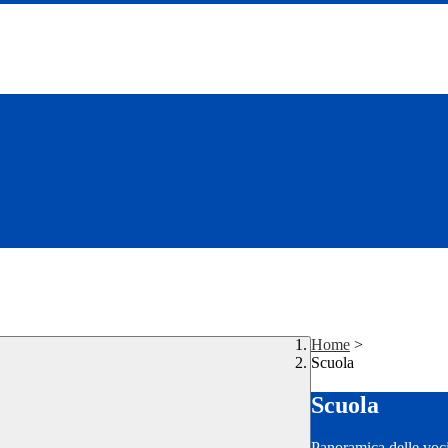
Home
>
Scuola
Scuola
Panoramica delle voc