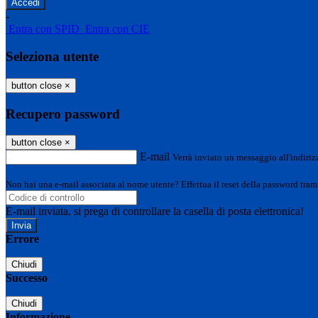
-
Entra con SPID
Entra con CIE
Seleziona utente
button close
×
Recupero password
button close
×
E-mail
Verrà inviato un messaggio all'indirizz
Non hai una e-mail associata al nome utente? Effettua il reset della password tram
E-mail inviata, si prega di controllare la casella di posta elettronica!
Errore
Chiudi
Successo
Chiudi
Informazione