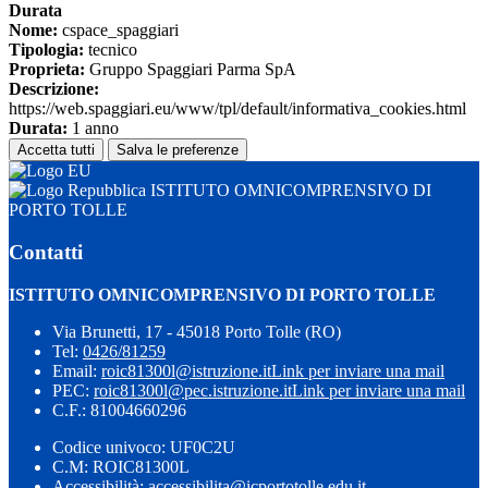
Durata
Nome:
cspace_spaggiari
Tipologia:
tecnico
Proprieta:
Gruppo Spaggiari Parma SpA
Descrizione:
https://web.spaggiari.eu/www/tpl/default/informativa_cookies.html
Durata:
1 anno
Accetta tutti
Salva le preferenze
ISTITUTO OMNICOMPRENSIVO DI
PORTO TOLLE
Contatti
ISTITUTO OMNICOMPRENSIVO DI PORTO TOLLE
Via Brunetti, 17 - 45018 Porto Tolle (RO)
Tel:
0426/81259
Email:
roic81300l@istruzione.it
Link per inviare una mail
PEC:
roic81300l@pec.istruzione.it
Link per inviare una mail
C.F.: 81004660296
Codice univoco: UF0C2U
C.M: ROIC81300L
Accessibilità: accessibilita@icportotolle.edu.it