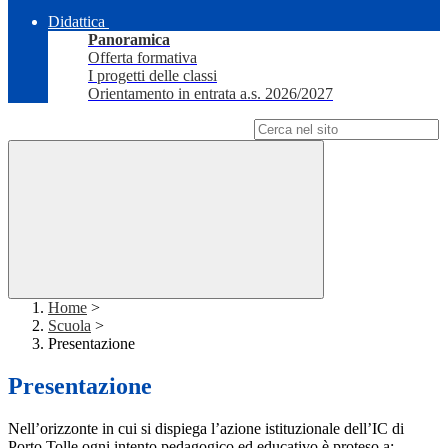
Didattica
Panoramica
Offerta formativa
I progetti delle classi
Orientamento in entrata a.s. 2026/2027
Campo di ricerca per le pagine del sito
Home
>
Scuola
>
Presentazione
Presentazione
Nell’orizzonte in cui si dispiega l’azione istituzionale dell’IC di
Porto Tolle ogni intento pedagogico ed educativo è proteso a: