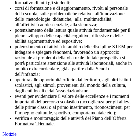
formativo di tutti gli studenti;
corsi
di
formazione
e
di
aggiornamento,
rivolti
al
personale
della
scuola,
sulle
problematiche relative
all’innovazione
delle
metodologie
didattiche,
alla
multimedialità,
all’affettività adolescenziale,
alla
sicurezza;
potenziamento
della
lettura
quale
attività
fondamentale
per
il
pieno
sviluppo
delle
capacità cognitive, riflessive e delle
abilità argomentative ed espositive;
potenziamento
di
attività
in
ambito
delle
discipline
STEM
per
indagare
e
spiegare
fenomeni,
favorendo
un
approccio
razionale
ai
problemi
della
vita
reale.
In
tale
prospettiva
si
porrà
particolare
attenzione
alle
attività
laboratoriali,
anche
in
ambito
extracurriculare,
già
a
partire
dalla
Scuola
dell’infanzia;
apertura
alle
opportunità
offerte
dal
territorio,
agli
altri
istituti
scolastici,
agli
stimoli
provenienti dal mondo della cultura,
dagli enti locali e dall’associazionismo;
eventi
per
evidenziare il
valore
delle
eccellenze e
i
momenti
importanti
del
percorso
scolastico (accoglienza
per
gli
allievi
delle
prime
classi
o
al
primo
inserimento,
riconoscimenti
per
l’impegno
culturale,
sportivo,
comportamentale
etc.);
verifica e monitoraggio delle attività del Piano dell’Offerta
Formativa Triennale.
Notizie