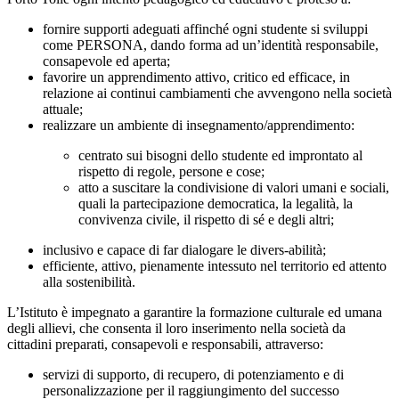
fornire
supporti
adeguati
affinché
ogni
studente
si
sviluppi
come
PERSONA,
dando
forma
ad un’identità
responsabile,
consapevole
ed
aperta;
favorire
un
apprendimento
attivo,
critico
ed
efficace,
in
relazione
ai
continui
cambiamenti
che avvengono nella società
attuale;
realizzare
un
ambiente
di
insegnamento/apprendimento:
centrato
sui
bisogni
dello
studente
ed
improntato
al
rispetto
di
regole,
persone
e
cose;
atto
a
suscitare
la
condivisione
di
valori
umani
e
sociali,
quali
la
partecipazione democratica, la legalità, la
convivenza civile, il rispetto di sé e degli altri;
inclusivo e capace di far dialogare le divers-abilità;
efficiente, attivo, pienamente intessuto nel territorio ed attento
alla sostenibilità.
L’Istituto è impegnato a garantire la formazione culturale ed umana
degli allievi, che consenta il loro
inserimento nella società da
cittadini preparati, consapevoli e responsabili, attraverso:
servizi di supporto, di recupero, di potenziamento e di
personalizzazione per il raggiungimento
del successo