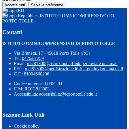
Accetta tutti
Salva le preferenze
ISTITUTO OMNICOMPRENSIVO DI
PORTO TOLLE
Contatti
ISTITUTO OMNICOMPRENSIVO DI PORTO TOLLE
Via Brunetti, 17 - 45018 Porto Tolle (RO)
Tel:
0426/81259
Email:
roic81300l@istruzione.it
Link per inviare una mail
PEC:
roic81300l@pec.istruzione.it
Link per inviare una mail
C.F.: 81004660296
Codice univoco: UF0C2U
C.M: ROIC81300L
Accessibilità: accessibilita@icportotolle.edu.it
Sezione Link Utili
Cookie policy