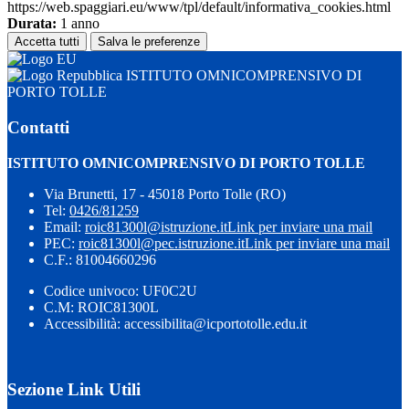
https://web.spaggiari.eu/www/tpl/default/informativa_cookies.html
Durata:
1 anno
Accetta tutti
Salva le preferenze
ISTITUTO OMNICOMPRENSIVO DI
PORTO TOLLE
Contatti
ISTITUTO OMNICOMPRENSIVO DI PORTO TOLLE
Via Brunetti, 17 - 45018 Porto Tolle (RO)
Tel:
0426/81259
Email:
roic81300l@istruzione.it
Link per inviare una mail
PEC:
roic81300l@pec.istruzione.it
Link per inviare una mail
C.F.: 81004660296
Codice univoco: UF0C2U
C.M: ROIC81300L
Accessibilità: accessibilita@icportotolle.edu.it
Sezione Link Utili