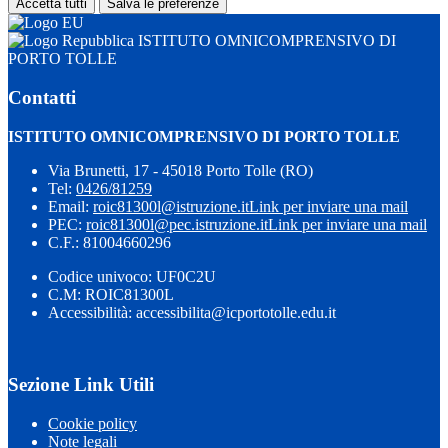
Accetta tutti
Salva le preferenze
ISTITUTO OMNICOMPRENSIVO DI
PORTO TOLLE
Contatti
ISTITUTO OMNICOMPRENSIVO DI PORTO TOLLE
Via Brunetti, 17 - 45018 Porto Tolle (RO)
Tel:
0426/81259
Email:
roic81300l@istruzione.it
Link per inviare una mail
PEC:
roic81300l@pec.istruzione.it
Link per inviare una mail
C.F.: 81004660296
Codice univoco: UF0C2U
C.M: ROIC81300L
Accessibilità: accessibilita@icportotolle.edu.it
Sezione Link Utili
Cookie policy
Note legali