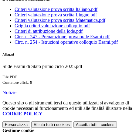
Criteri valutazione prova scritta Italiano.pdf
Criteri valutazione prova scritta Lingue.pdf
Criteri valutazione prova scritta Matematica.pdf
Griglia criteri valutazione colloquio.pdf
Criteri di attribuzione della lode.pdf
Circ. n. 247 - Preparazione prova orale Esami.pdf
Circ. n. 254 - Istruzioni operative colloquio Esami.pdf
Allegati
Slide Esami di Stato primo ciclo 2025.pdf
File PDF
Contatore click: 8
Notizie
Questo sito o gli strumenti terzi da questo utilizzati si avvalgono di
cookie necessari al funzionamento ed utili alle finalità illustrate nella
COOKIE POLICY
.
Personalizza
Rifiuta tutti
i cookies
Accetta tutti
i cookies
Gestione cookie