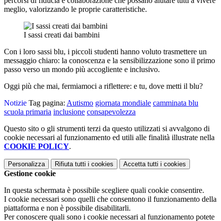
percorsi di fiducia e collaborazione che possano aiutare tutti a vivere
meglio, valorizzando le proprie caratteristiche.
I sassi creati dai bambini
Con i loro sassi blu, i piccoli studenti hanno voluto trasmettere un
messaggio chiaro: la conoscenza e la sensibilizzazione sono il primo
passo verso un mondo più accogliente e inclusivo.
Oggi più che mai, fermiamoci a riflettere: e tu, dove metti il blu?
Notizie
Tag pagina:
Autismo
giornata mondiale
camminata blu
scuola primaria
inclusione
consapevolezza
Questo sito o gli strumenti terzi da questo utilizzati si avvalgono di
cookie necessari al funzionamento ed utili alle finalità illustrate nella
COOKIE POLICY
.
Personalizza
Rifiuta tutti
i cookies
Accetta tutti
i cookies
Gestione cookie
In questa schermata è possibile scegliere quali cookie consentire.
I cookie necessari sono quelli che consentono il funzionamento della
piattaforma e non è possibile disabilitarli.
Per conoscere quali sono i cookie necessari al funzionamento potete