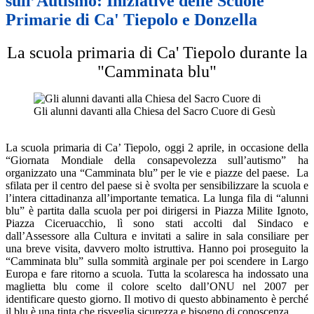
sull’Autismo: Iniziative delle Scuole
Primarie di Ca' Tiepolo e Donzella
La scuola primaria di Ca' Tiepolo durante la
"Camminata blu"
Gli alunni davanti alla Chiesa del Sacro Cuore di Gesù
La scuola primaria di Ca’ Tiepolo, oggi 2 aprile, in occasione della
“Giornata Mondiale della consapevolezza sull’autismo” ha
organizzato una “Camminata blu” per le vie e piazze del paese.
La
sfilata per il centro del paese si è svolta per sensibilizzare la scuola e
l’intera cittadinanza all’importante tematica. La lunga fila di “alunni
blu” è partita dalla scuola per poi dirigersi in Piazza Milite Ignoto,
Piazza Ciceruacchio, lì sono stati accolti dal Sindaco e
dall’Assessore alla Cultura e invitati a salire in sala consiliare per
una breve visita, davvero molto istruttiva. Hanno poi proseguito la
“Camminata blu” sulla sommità arginale per poi scendere in Largo
Europa e fare ritorno a scuola. Tutta la scolaresca ha indossato una
maglietta blu come il colore scelto dall’ONU nel 2007 per
identificare questo giorno. Il motivo di questo abbinamento è perché
il blu è una tinta che risveglia sicurezza e bisogno di conoscenza.