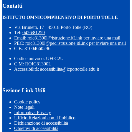
Contatti
ISTITUTO OMNICOMPRENSIVO DI PORTO TOLLE
Via Brunetti, 17 - 45018 Porto Tolle (RO)
Tel:
0426/81259
Email:
roic81300l@istruzione.it
Link per inviare una mail
PEC:
roic81300l@pec.istruzione.it
Link per inviare una mail
C.F.: 81004660296
Codice univoco: UF0C2U
C.M: ROIC81300L
Accessibilità: accessibilita@icportotolle.edu.it
Sezione Link Utili
Cookie policy
Note legali
Informativa Privacy
Ufficio Relazioni con il Pubblico
Dichiarazione di accessibilità
Obiettivi di accessibilità