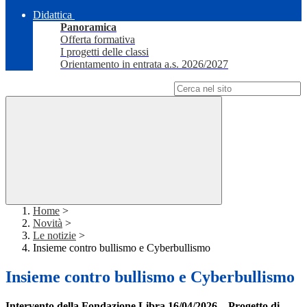
Didattica
Panoramica
Offerta formativa
I progetti delle classi
Orientamento in entrata a.s. 2026/2027
Campo di ricerca per le pagine del sito
Home
>
Novità
>
Le notizie
>
Insieme contro bullismo e Cyberbullismo
Insieme contro bullismo e Cyberbullismo
Intervento della Fondazione Libra 16/04/2026 – Progetto di