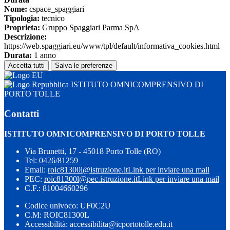
Nome:
cspace_spaggiari
Tipologia:
tecnico
Proprieta:
Gruppo Spaggiari Parma SpA
Descrizione:
https://web.spaggiari.eu/www/tpl/default/informativa_cookies.html
Durata:
1 anno
Accetta tutti
Salva le preferenze
ISTITUTO OMNICOMPRENSIVO DI
PORTO TOLLE
Contatti
ISTITUTO OMNICOMPRENSIVO DI PORTO TOLLE
Via Brunetti, 17 - 45018 Porto Tolle (RO)
Tel:
0426/81259
Email:
roic81300l@istruzione.it
Link per inviare una mail
PEC:
roic81300l@pec.istruzione.it
Link per inviare una mail
C.F.: 81004660296
Codice univoco: UF0C2U
C.M: ROIC81300L
Accessibilità: accessibilita@icportotolle.edu.it