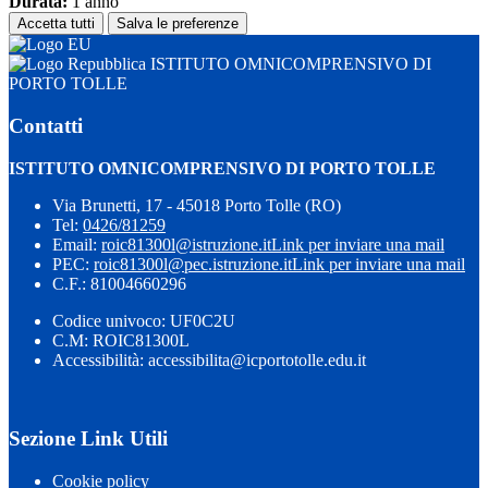
Durata:
1 anno
Accetta tutti
Salva le preferenze
ISTITUTO OMNICOMPRENSIVO DI
PORTO TOLLE
Contatti
ISTITUTO OMNICOMPRENSIVO DI PORTO TOLLE
Via Brunetti, 17 - 45018 Porto Tolle (RO)
Tel:
0426/81259
Email:
roic81300l@istruzione.it
Link per inviare una mail
PEC:
roic81300l@pec.istruzione.it
Link per inviare una mail
C.F.: 81004660296
Codice univoco: UF0C2U
C.M: ROIC81300L
Accessibilità: accessibilita@icportotolle.edu.it
Sezione Link Utili
Cookie policy