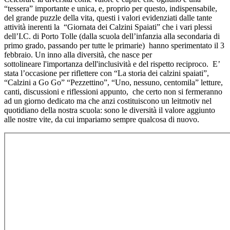
“tessera” importante e unica, e, proprio per questo, indispensabile,
del grande puzzle della vita, questi i valori evidenziati dalle tante
attività inerenti la “Giornata dei Calzini Spaiati” che i vari plessi
dell’I.C. di Porto Tolle (dalla scuola dell’infanzia alla secondaria di
primo grado, passando per tutte le primarie) hanno sperimentato il 3
febbraio. Un inno alla diversità, che nasce per
sottolineare l'importanza dell'inclusività e del rispetto reciproco. E’
stata l’occasione per riflettere con “La storia dei calzini spaiati”,
“Calzini a Go Go” “Pezzettino”, “Uno, nessuno, centomila” letture,
canti, discussioni e riflessioni appunto, che certo non si fermeranno
ad un giorno dedicato ma che anzi costituiscono un leitmotiv nel
quotidiano della nostra scuola: sono le diversità il valore aggiunto
alle nostre vite, da cui impariamo sempre qualcosa di nuovo.