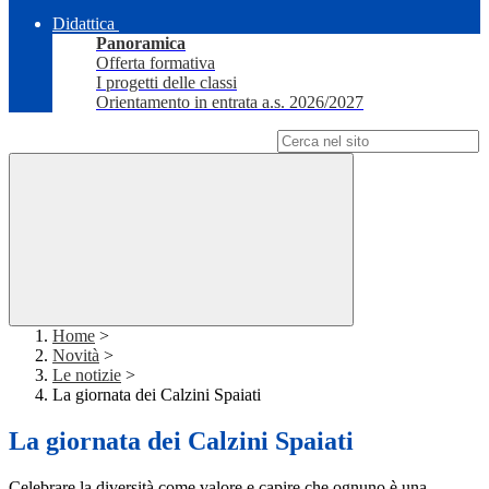
Didattica
Panoramica
Offerta formativa
I progetti delle classi
Orientamento in entrata a.s. 2026/2027
Campo di ricerca per le pagine del sito
Home
>
Novità
>
Le notizie
>
La giornata dei Calzini Spaiati
La giornata dei Calzini Spaiati
Celebrare la diversità come valore e capire che ognuno è una