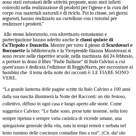
sono stati entusiasti delle attività proposte, sono stati infatti
coinvolti nella realizzazione di prodotti per l'igiene e la cura del
corpo con materiali naturali e di riciclo.
Poi in classe, nei giorni
seguenti, hanno realizzato un cartellone con i tutorial per
realizzare i prodotti.”
Allo stesso laboratorio, con altrettanto entusiasmo e
partecipazione hanno aderito anche le
classi quinte di
Ca’Tiepolo e Donzella
. Mentre per tutto il plesso di
Scardovari e
Boccasette
la bibliotecaria e la Vicepreside Gianna Mantovani si
sono recate nelle rispettive scuole, nella mattinata del 24 febbraio,
a portare in dono il libro “Fiabe Italiane” di Italo Calvino a cui
quest’anno è dedicata l’edizione di ReggioNarra, per raccontare ai
bambini che
il tema della notte dei racconti è
: LE FIABE SONO
VERE.
“La grande lanterna delle pagine scritte da Italo Calvino a 100 anni
dalla sua nascita illuminerà la Notte dei Racconti: un rito festoso,
collettivo, diffuso in ogni casa e luogo aperto alle storie.
Come
suggerisce Calvino: “Le fiabe sono, prese tutte insieme, nella loro
sempre ripetuta e sempre varia casistica di vicende umane, una
spiegazione generale della vita, nata in tempi remoti e serbata nel
lento ruminio delle coscienze contadine fino a noi”
. (Cit. dal sito