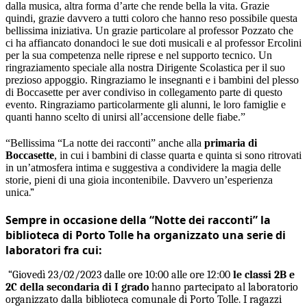
dalla musica, altra forma d’arte che rende bella la vita. Grazie
quindi, grazie davvero a tutti coloro che hanno reso possibile questa
bellissima iniziativa. Un grazie particolare al professor Pozzato che
ci ha affiancato donandoci le sue doti musicali e al professor Ercolini
per la sua competenza nelle riprese e nel supporto tecnico. Un
ringraziamento speciale alla nostra Dirigente Scolastica per il suo
prezioso appoggio. Ringraziamo le insegnanti e i bambini del plesso
di Boccasette per aver condiviso in collegamento parte di questo
evento. Ringraziamo particolarmente gli alunni, le loro famiglie e
quanti hanno scelto di unirsi all’accensione delle fiabe.”
“Bellissima “La notte dei racconti” anche alla
primaria di
Boccasette
, in cui i bambini di classe quarta e quinta si sono ritrovati
in un’atmosfera intima e suggestiva a condividere la magia delle
storie, pieni di una gioia incontenibile. Davvero un’esperienza
unica
.”
Sempre in occasione della “Notte dei racconti” la
biblioteca di Porto Tolle ha organizzato una serie di
laboratori fra cui:
“Giovedì 23/02/2023 dalle ore 10:00 alle ore 12:00
le classi 2B e
2C della secondaria di I grado
hanno partecipato al laboratorio
organizzato dalla biblioteca comunale di Porto Tolle. I ragazzi