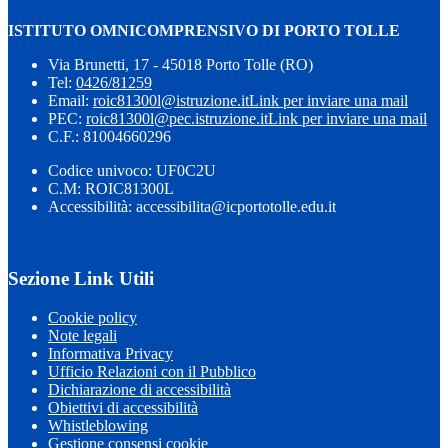
ISTITUTO OMNICOMPRENSIVO DI PORTO TOLLE
Via Brunetti, 17 - 45018 Porto Tolle (RO)
Tel:
0426/81259
Email:
roic81300l@istruzione.it
Link per inviare una mail
PEC:
roic81300l@pec.istruzione.it
Link per inviare una mail
C.F.: 81004660296
Codice univoco: UF0C2U
C.M: ROIC81300L
Accessibilità: accessibilita@icportotolle.edu.it
Sezione Link Utili
Cookie policy
Note legali
Informativa Privacy
Ufficio Relazioni con il Pubblico
Dichiarazione di accessibilità
Obiettivi di accessibilità
Whistleblowing
Gestione consensi cookie