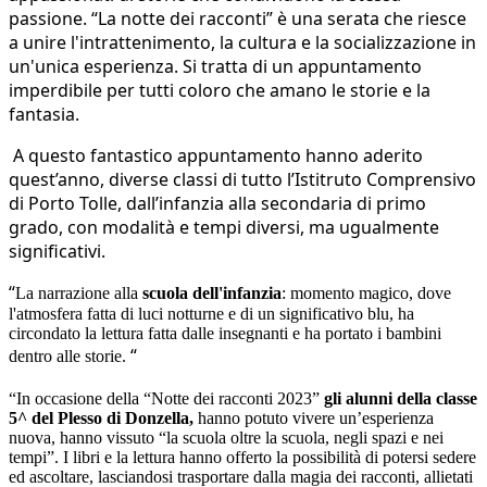
passione. “La notte dei racconti” è una serata che riesce
a unire l'intrattenimento, la cultura e la socializzazione in
un'unica esperienza. Si tratta di un appuntamento
imperdibile per tutti coloro che amano le storie e la
fantasia.
A questo fantastico appuntamento hanno aderito
quest’anno, diverse classi di tutto l’Istitruto Comprensivo
di Porto Tolle, dall’infanzia alla secondaria di primo
grado, con modalità e tempi diversi, ma ugualmente
significativi.
“
La narrazione alla
scuola dell'infanzia
: momento magico, dove
l'atmosfera fatta di luci notturne e di un significativo blu, ha
circondato la lettura fatta dalle insegnanti e ha portato i bambini
“
dentro alle storie.
“In occasione della “Notte dei racconti 2023”
gli alunni della classe
5^ del Plesso di Donzella,
hanno potuto vivere un’esperienza
nuova, hanno vissuto “la scuola oltre la scuola, negli spazi e nei
tempi”. I libri e la lettura hanno offerto la possibilità di potersi sedere
ed ascoltare, lasciandosi trasportare dalla magia dei racconti, allietati