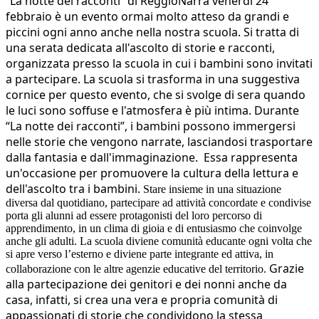
“La notte dei racconti” di ReggioNarra venerdì 24
febbraio è un evento ormai molto atteso da grandi e
piccini ogni anno anche nella nostra scuola. Si tratta di
una serata dedicata all'ascolto di storie e racconti,
organizzata presso la scuola in cui i bambini sono invitati
a partecipare. La scuola si trasforma in una suggestiva
cornice per questo evento, che si svolge di sera quando
le luci sono soffuse e l'atmosfera è più intima. Durante
“La notte dei racconti”, i bambini possono immergersi
nelle storie che vengono narrate, lasciandosi trasportare
dalla fantasia e dall'immaginazione.
Essa rappresenta
un'occasione per promuovere la cultura della lettura e
dell'ascolto tra i bambini.
Stare insieme in una situazione
diversa dal quotidiano, partecipare ad attività concordate e condivise
porta gli alunni ad essere protagonisti del loro percorso di
apprendimento, in un clima di gioia e di entusiasmo che coinvolge
anche gli adulti. La scuola diviene comunità educante ogni volta che
si apre verso l’esterno e diviene parte integrante ed attiva, in
Grazie
collaborazione con le altre agenzie educative del territorio.
alla partecipazione dei genitori e dei nonni anche da
casa, infatti, si crea una vera e propria comunità di
appassionati di storie che condividono la stessa