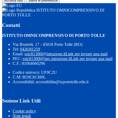
Accetta tutti
Salva le preferenze
ISTITUTO OMNICOMPRENSIVO DI
PORTO TOLLE
Contatti
ISTITUTO OMNICOMPRENSIVO DI PORTO TOLLE
Via Brunetti, 17 - 45018 Porto Tolle (RO)
Tel:
0426/81259
Email:
roic81300l@istruzione.it
Link per inviare una mail
PEC:
roic81300l@pec.istruzione.it
Link per inviare una mail
C.F.: 81004660296
Codice univoco: UF0C2U
C.M: ROIC81300L
Accessibilità: accessibilita@icportotolle.edu.it
Sezione Link Utili
Cookie policy
Note legali