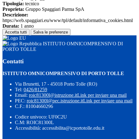
Tipologia:
tecnico
Proprieta:
Gruppo Spaggiari Parma SpA
Descrizione:
https://web.spaggiari.eu/www/tpl/default/informativa_cookies.html
Durata:
1 anno
Accetta tutti
Salva le preferenze
ISTITUTO OMNICOMPRENSIVO DI
PORTO TOLLE
Contatti
ISTITUTO OMNICOMPRENSIVO DI PORTO TOLLE
Via Brunetti, 17 - 45018 Porto Tolle (RO)
Tel:
0426/81259
Email:
roic81300l@istruzione.it
Link per inviare una mail
PEC:
roic81300l@pec.istruzione.it
Link per inviare una mail
C.F.: 81004660296
Codice univoco: UF0C2U
C.M: ROIC81300L
Accessibilità: accessibilita@icportotolle.edu.it