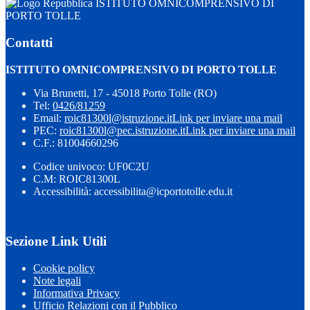
ISTITUTO OMNICOMPRENSIVO DI
PORTO TOLLE
Contatti
ISTITUTO OMNICOMPRENSIVO DI PORTO TOLLE
Via Brunetti, 17 - 45018 Porto Tolle (RO)
Tel:
0426/81259
Email:
roic81300l@istruzione.it
Link per inviare una mail
PEC:
roic81300l@pec.istruzione.it
Link per inviare una mail
C.F.: 81004660296
Codice univoco: UF0C2U
C.M: ROIC81300L
Accessibilità: accessibilita@icportotolle.edu.it
Sezione Link Utili
Cookie policy
Note legali
Informativa Privacy
Ufficio Relazioni con il Pubblico