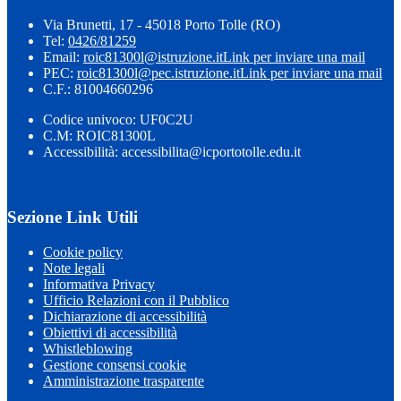
Via Brunetti, 17 - 45018 Porto Tolle (RO)
Tel:
0426/81259
Email:
roic81300l@istruzione.it
Link per inviare una mail
PEC:
roic81300l@pec.istruzione.it
Link per inviare una mail
C.F.: 81004660296
Codice univoco: UF0C2U
C.M: ROIC81300L
Accessibilità: accessibilita@icportotolle.edu.it
Sezione Link Utili
Cookie policy
Note legali
Informativa Privacy
Ufficio Relazioni con il Pubblico
Dichiarazione di accessibilità
Obiettivi di accessibilità
Whistleblowing
Gestione consensi cookie
Amministrazione trasparente