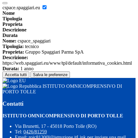
cspace.spaggiari.eu
Nome
Tipologia
Proprieta
Descrizione
Durata
Nome:
cspace_spaggiari
Tipologia:
tecnico
Proprieta:
Gruppo Spaggiari Parma SpA
Descrizione:
https://web.spaggiari.eu/www/tpl/default/informativa_cookies.html
Durata:
1 anno
Accetta tutti
Salva le preferenze
ISTITUTO OMNICOMPRENSIVO DI
PORTO TOLLE
Contatti
ISTITUTO OMNICOMPRENSIVO DI PORTO TOLLE
Via Brunetti, 17 - 45018 Porto Tolle (RO)
Tel:
0426/81259
Email:
roic81300l@istruzione.it
Link per inviare una mail