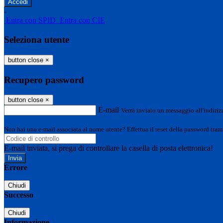
-
Entra con SPID
Entra con CIE
Seleziona utente
button close
×
Recupero password
button close
×
E-mail
Verrà inviato un messaggio all'indirizz
Non hai una e-mail associata al nome utente? Effettua il reset della password tram
E-mail inviata, si prega di controllare la casella di posta elettronica!
Errore
Chiudi
Successo
Chiudi
Informazione