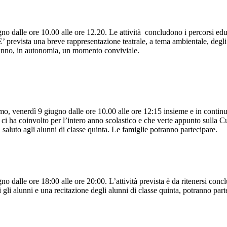
gno dalle ore 10.00 alle ore 12.20. Le attività concludono i percorsi educa
E’ prevista una breve rappresentazione teatrale, a tema ambientale, degli a
eranno, in autonomia, un momento conviviale.
, venerdì 9 giugno dalle ore 10.00 alle ore 12:15 insieme e in continuità
 ci ha coinvolto per l’intero anno scolastico e che verte appunto sulla C
saluto agli alunni di classe quinta. Le famiglie potranno partecipare.
gno dalle ore 18:00 alle ore 20:00. L’attività prevista è da ritenersi conc
 gli alunni e una recitazione degli alunni di classe quinta, potranno part