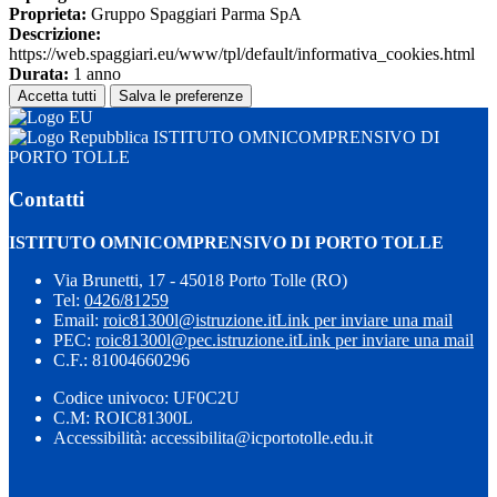
Proprieta:
Gruppo Spaggiari Parma SpA
Descrizione:
https://web.spaggiari.eu/www/tpl/default/informativa_cookies.html
Durata:
1 anno
Accetta tutti
Salva le preferenze
ISTITUTO OMNICOMPRENSIVO DI
PORTO TOLLE
Contatti
ISTITUTO OMNICOMPRENSIVO DI PORTO TOLLE
Via Brunetti, 17 - 45018 Porto Tolle (RO)
Tel:
0426/81259
Email:
roic81300l@istruzione.it
Link per inviare una mail
PEC:
roic81300l@pec.istruzione.it
Link per inviare una mail
C.F.: 81004660296
Codice univoco: UF0C2U
C.M: ROIC81300L
Accessibilità: accessibilita@icportotolle.edu.it