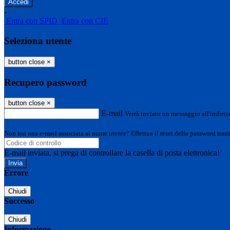
-
Entra con SPID
Entra con CIE
Seleziona utente
button close
×
Recupero password
button close
×
E-mail
Verrà inviato un messaggio all'indirizz
Non hai una e-mail associata al nome utente? Effettua il reset della password tram
E-mail inviata, si prega di controllare la casella di posta elettronica!
Errore
Chiudi
Successo
Chiudi
Informazione