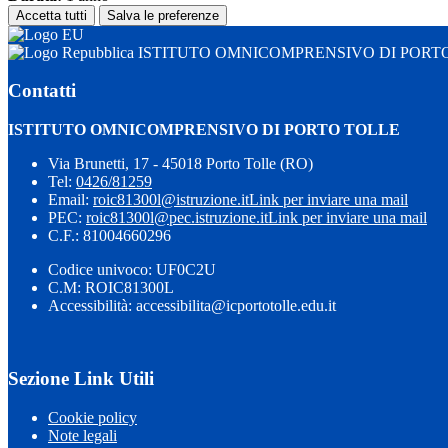
Accetta tutti
Salva le preferenze
ISTITUTO OMNICOMPRENSIVO DI PORT
Contatti
ISTITUTO OMNICOMPRENSIVO DI PORTO TOLLE
Via Brunetti, 17 - 45018 Porto Tolle (RO)
Tel:
0426/81259
Email:
roic81300l@istruzione.it
Link per inviare una mail
PEC:
roic81300l@pec.istruzione.it
Link per inviare una mail
C.F.: 81004660296
Codice univoco: UF0C2U
C.M: ROIC81300L
Accessibilità: accessibilita@icportotolle.edu.it
Sezione Link Utili
Cookie policy
Note legali