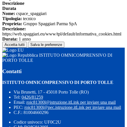
Descrizione
Durata
Nome:
cspace_spaggiari
Tipologia:
tecnico
Proprieta:
Gruppo Spaggiari Parma SpA
Descrizione:
https://web.spaggiari.eu/www/tpl/default/informativa_cookies.html
Durata:
1 anno
Accetta tutti
Salva le preferenze
ISTITUTO OMNICOMPRENSIVO DI
PORTO TOLLE
Contatti
ISTITUTO OMNICOMPRENSIVO DI PORTO TOLLE
Via Brunetti, 17 - 45018 Porto Tolle (RO)
Tel:
0426/81259
Email:
roic81300l@istruzione.it
Link per inviare una mail
PEC:
roic81300l@pec.istruzione.it
Link per inviare una mail
C.F.: 81004660296
Codice univoco: UF0C2U