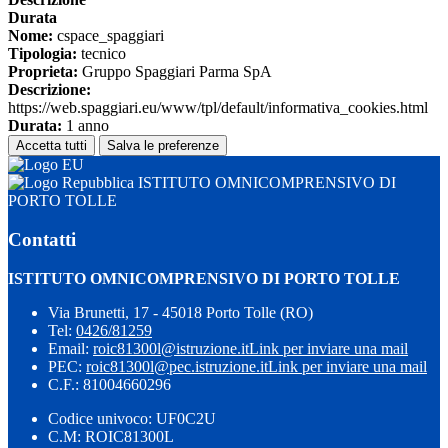
Durata
Nome:
cspace_spaggiari
Tipologia:
tecnico
Proprieta:
Gruppo Spaggiari Parma SpA
Descrizione:
https://web.spaggiari.eu/www/tpl/default/informativa_cookies.html
Durata:
1 anno
Accetta tutti
Salva le preferenze
ISTITUTO OMNICOMPRENSIVO DI
PORTO TOLLE
Contatti
ISTITUTO OMNICOMPRENSIVO DI PORTO TOLLE
Via Brunetti, 17 - 45018 Porto Tolle (RO)
Tel:
0426/81259
Email:
roic81300l@istruzione.it
Link per inviare una mail
PEC:
roic81300l@pec.istruzione.it
Link per inviare una mail
C.F.: 81004660296
Codice univoco: UF0C2U
C.M: ROIC81300L