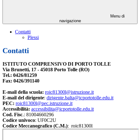
Menu di
navigazione
Contatti
Plessi
Contatti
ISTITUTO COMPRENSIVO DI PORTO TOLLE
Via Brunetti, 17 - 45018 Porto Tolle (RO)
Tel.: 0426/81259
Fax: 0426/391140
E-mail della scuola:
roic81300l@istruzione.it
E-mail del dirigente
:
dirigente.balta@icportotolle.edu.it
PEC:
roic81300l@pec.istruzione.it
Accessibilità:
accessibilita@icportotolle.edu.it
Cod. Fisc
.: 81004660296
Codice univoco
: UF0C2U
Codice Meccanografico (C.M.)
: roic81300l