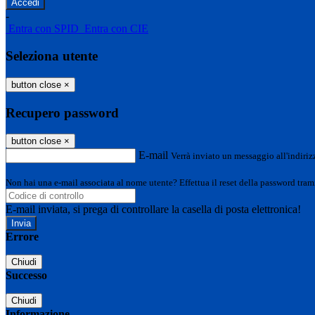
-
Entra con SPID
Entra con CIE
Seleziona utente
button close
×
Recupero password
button close
×
E-mail
Verrà inviato un messaggio all'indirizz
Non hai una e-mail associata al nome utente? Effettua il reset della password tram
E-mail inviata, si prega di controllare la casella di posta elettronica!
Errore
Chiudi
Successo
Chiudi
Informazione