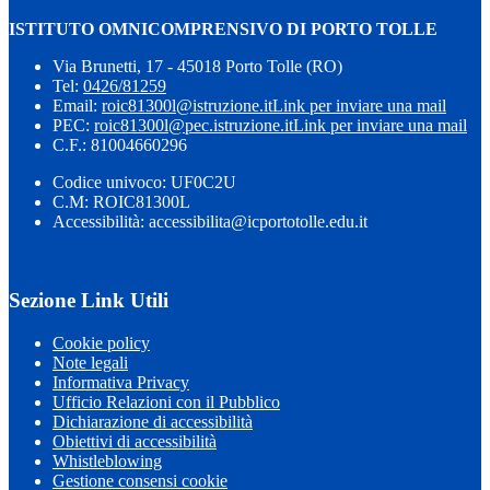
ISTITUTO OMNICOMPRENSIVO DI PORTO TOLLE
Via Brunetti, 17 - 45018 Porto Tolle (RO)
Tel:
0426/81259
Email:
roic81300l@istruzione.it
Link per inviare una mail
PEC:
roic81300l@pec.istruzione.it
Link per inviare una mail
C.F.: 81004660296
Codice univoco: UF0C2U
C.M: ROIC81300L
Accessibilità: accessibilita@icportotolle.edu.it
Sezione Link Utili
Cookie policy
Note legali
Informativa Privacy
Ufficio Relazioni con il Pubblico
Dichiarazione di accessibilità
Obiettivi di accessibilità
Whistleblowing
Gestione consensi cookie