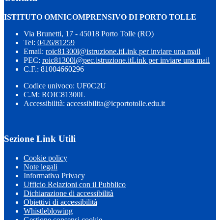
ISTITUTO OMNICOMPRENSIVO DI PORTO TOLLE
Via Brunetti, 17 - 45018 Porto Tolle (RO)
Tel:
0426/81259
Email:
roic81300l@istruzione.it
Link per inviare una mail
PEC:
roic81300l@pec.istruzione.it
Link per inviare una mail
C.F.: 81004660296
Codice univoco: UF0C2U
C.M: ROIC81300L
Accessibilità: accessibilita@icportotolle.edu.it
Sezione Link Utili
Cookie policy
Note legali
Informativa Privacy
Ufficio Relazioni con il Pubblico
Dichiarazione di accessibilità
Obiettivi di accessibilità
Whistleblowing
Gestione consensi cookie