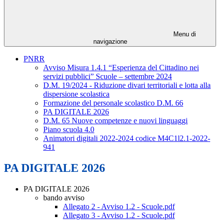
Menu di
navigazione
PNRR
Avviso Misura 1.4.1 “Esperienza del Cittadino nei
servizi pubblici” Scuole – settembre 2024
D.M. 19/2024 - Riduzione divari territoriali e lotta alla
dispersione scolastica
Formazione del personale scolastico D.M. 66
PA DIGITALE 2026
D.M. 65 Nuove competenze e nuovi linguaggi
Piano scuola 4.0
Animatori digitali 2022-2024 codice M4C1l2.1-2022-
941
PA DIGITALE 2026
PA DIGITALE 2026
bando avviso
Allegato 2 - Avviso 1.2 - Scuole.pdf
Allegato 3 - Avviso 1.2 - Scuole.pdf