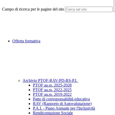
Campo di ricerca per le pagine del sito
Offerta formativa
Archivio PTOF-RAV-PD-RS-P.I.
PTOF aa.ss. 2025-2028
PTOF aa.ss. 2022-2025
PTOF aa.ss. 2019-2022
Patto di corresponsabilità educativa
RAV (Rapporto di Autovalutazione)
P.A.I. - Piano Annuale per l'Inclusività
Rendicontazione Sociale