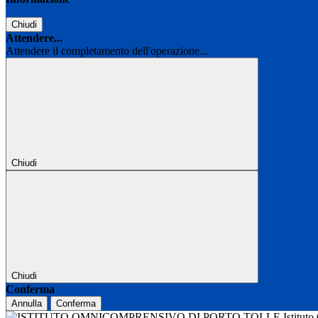
Chiudi
Attendere...
Attendere il completamento dell'operazione...
Chiudi
Chiudi
Conferma
Annulla
Conferma
Istitut