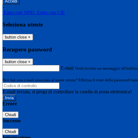
-
Entra con SPID
Entra con CIE
Seleziona utente
button close
×
Recupero password
button close
×
E-mail
Verrà inviato un messaggio all'indirizz
Non hai una e-mail associata al nome utente? Effettua il reset della password tram
E-mail inviata, si prega di controllare la casella di posta elettronica!
Errore
Chiudi
Successo
Chiudi
Informazione