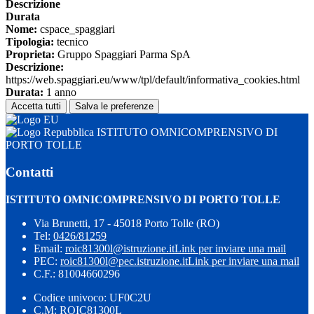
Descrizione
Durata
Nome:
cspace_spaggiari
Tipologia:
tecnico
Proprieta:
Gruppo Spaggiari Parma SpA
Descrizione:
https://web.spaggiari.eu/www/tpl/default/informativa_cookies.html
Durata:
1 anno
Accetta tutti
Salva le preferenze
ISTITUTO OMNICOMPRENSIVO DI
PORTO TOLLE
Contatti
ISTITUTO OMNICOMPRENSIVO DI PORTO TOLLE
Via Brunetti, 17 - 45018 Porto Tolle (RO)
Tel:
0426/81259
Email:
roic81300l@istruzione.it
Link per inviare una mail
PEC:
roic81300l@pec.istruzione.it
Link per inviare una mail
C.F.: 81004660296
Codice univoco: UF0C2U
C.M: ROIC81300L