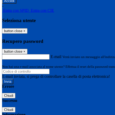
-
Entra con SPID
Entra con CIE
Seleziona utente
button close
×
Recupero password
button close
×
E-mail
Verrà inviato un messaggio all'indirizz
Non hai una e-mail associata al nome utente? Effettua il reset della password tram
E-mail inviata, si prega di controllare la casella di posta elettronica!
Errore
Chiudi
Successo
Chiudi
Informazione