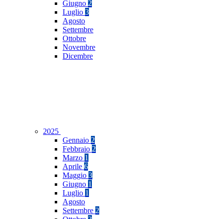
Giugno
2
Luglio
3
Agosto
Settembre
Ottobre
Novembre
Dicembre
2025
Gennaio
2
Febbraio
2
Marzo
1
Aprile
6
Maggio
3
Giugno
1
Luglio
1
Agosto
Settembre
2