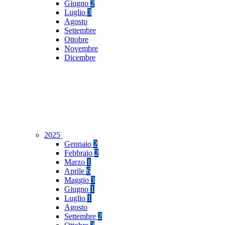
Giugno
2
Luglio
3
Agosto
Settembre
Ottobre
Novembre
Dicembre
2025
Gennaio
2
Febbraio
2
Marzo
1
Aprile
6
Maggio
3
Giugno
1
Luglio
1
Agosto
Settembre
2