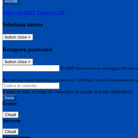
-
Entra con SPID
Entra con CIE
Seleziona utente
button close
×
Recupero password
button close
×
E-mail
Verrà inviato un messaggio all'indirizz
Non hai una e-mail associata al nome utente? Effettua il reset della password tram
E-mail inviata, si prega di controllare la casella di posta elettronica!
Errore
Chiudi
Successo
Chiudi
Informazione