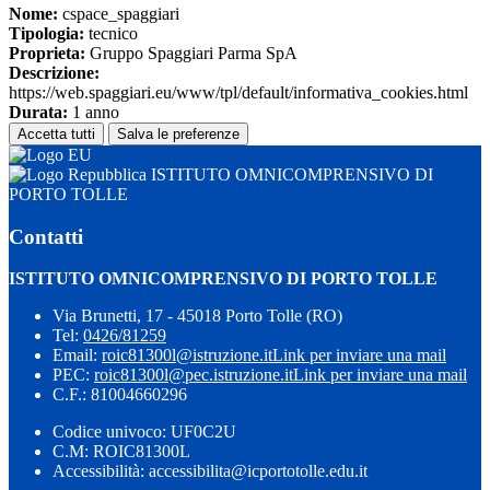
Nome:
cspace_spaggiari
Tipologia:
tecnico
Proprieta:
Gruppo Spaggiari Parma SpA
Descrizione:
https://web.spaggiari.eu/www/tpl/default/informativa_cookies.html
Durata:
1 anno
Accetta tutti
Salva le preferenze
ISTITUTO OMNICOMPRENSIVO DI
PORTO TOLLE
Contatti
ISTITUTO OMNICOMPRENSIVO DI PORTO TOLLE
Via Brunetti, 17 - 45018 Porto Tolle (RO)
Tel:
0426/81259
Email:
roic81300l@istruzione.it
Link per inviare una mail
PEC:
roic81300l@pec.istruzione.it
Link per inviare una mail
C.F.: 81004660296
Codice univoco: UF0C2U
C.M: ROIC81300L
Accessibilità: accessibilita@icportotolle.edu.it