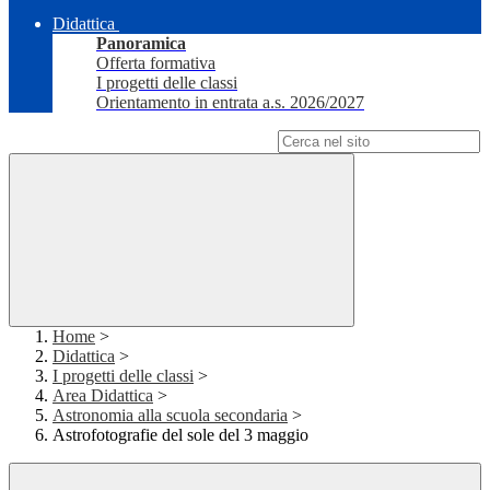
Didattica
Panoramica
Offerta formativa
I progetti delle classi
Orientamento in entrata a.s. 2026/2027
Campo di ricerca per le pagine del sito
Home
>
Didattica
>
I progetti delle classi
>
Area Didattica
>
Astronomia alla scuola secondaria
>
Astrofotografie del sole del 3 maggio