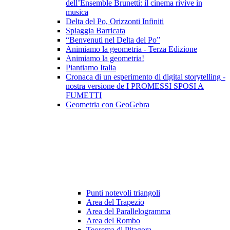
dell’Ensemble Brunetti: il cinema rivive in
musica
Delta del Po, Orizzonti Infiniti
Spiaggia Barricata
“Benvenuti nel Delta del Po”
Animiamo la geometria - Terza Edizione
Animiamo la geometria!
Piantiamo Italia
Cronaca di un esperimento di digital storytelling -
nostra versione de I PROMESSI SPOSI A
FUMETTI
Geometria con GeoGebra
Punti notevoli triangoli
Area del Trapezio
Area del Parallelogramma
Area del Rombo
Teorema di Pitagora