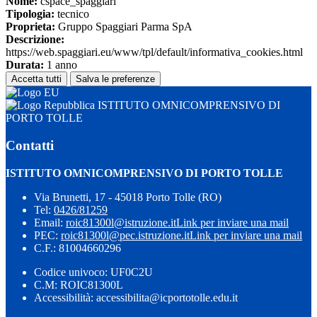
Nome:
cspace_spaggiari
Tipologia:
tecnico
Proprieta:
Gruppo Spaggiari Parma SpA
Descrizione:
https://web.spaggiari.eu/www/tpl/default/informativa_cookies.html
Durata:
1 anno
Accetta tutti
Salva le preferenze
ISTITUTO OMNICOMPRENSIVO DI
PORTO TOLLE
Contatti
ISTITUTO OMNICOMPRENSIVO DI PORTO TOLLE
Via Brunetti, 17 - 45018 Porto Tolle (RO)
Tel:
0426/81259
Email:
roic81300l@istruzione.it
Link per inviare una mail
PEC:
roic81300l@pec.istruzione.it
Link per inviare una mail
C.F.: 81004660296
Codice univoco: UF0C2U
C.M: ROIC81300L
Accessibilità: accessibilita@icportotolle.edu.it