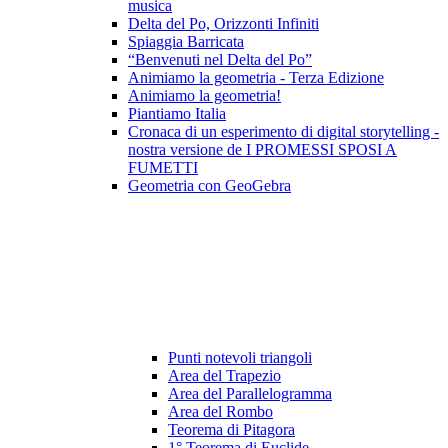
musica
Delta del Po, Orizzonti Infiniti
Spiaggia Barricata
“Benvenuti nel Delta del Po”
Animiamo la geometria - Terza Edizione
Animiamo la geometria!
Piantiamo Italia
Cronaca di un esperimento di digital storytelling -
nostra versione de I PROMESSI SPOSI A
FUMETTI
Geometria con GeoGebra
Punti notevoli triangoli
Area del Trapezio
Area del Parallelogramma
Area del Rombo
Teorema di Pitagora
1° Teorema di Euclide