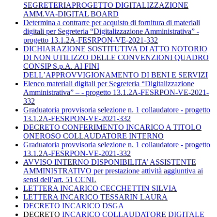
SEGRETERIAPROGETTO DIGITALIZZAZIONE
AMM.VA-DIGITAL BOARD
Determina a contrarre per acquisto di fornitura di materiali
digitali per Segreteria “Digitalizzazione Amministrativa” -
progetto 13.1.2A-FESRPON-VE-2021-332
DICHIARAZIONE SOSTITUTIVA DI ATTO NOTORIO
DI NON UTILIZZO DELLE CONVENZIONI QUADRO
CONSIP S.p.A. AI FINI
DELL’APPROVVIGIONAMENTO DI BENI E SERVIZI
Elenco materiali digitali per Segreteria “Digitalizzazione
Amministrativa” – - progetto 13.1.2A-FESRPON-VE-2021-
332
Graduatoria provvisoria selezione n. 1 collaudatore - progetto
13.1.2A-FESRPON-VE-2021-332
DECRETO CONFERIMENTO INCARICO A TITOLO
ONEROSO COLLAUDATORE INTERNO
Graduatoria provvisoria selezione n. 1 collaudatore - progetto
13.1.2A-FESRPON-VE-2021-332
AVVISO INTERNO DISPONIBILITA’ ASSISTENTE
AMMINISTRATIVO per prestazione attività aggiuntiva ai
sensi dell’art. 51 CCNL
LETTERA INCARICO CECCHETTIN SILVIA
LETTERA INCARICO TESSARIN LAURA
DECRETO INCARICO DSGA
DECRETO
INCARICO COLLAUDATORE DIGITALE