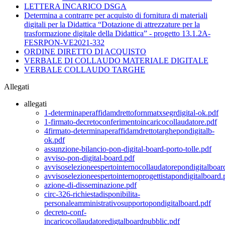
LETTERA INCARICO DSGA
Determina a contrarre per acquisto di fornitura di materiali
digitali per la Didattica “Dotazione di attrezzature per la
trasformazione digitale della Didattica” - progetto 13.1.2A-
FESRPON-VE2021-332
ORDINE DIRETTO DI ACQUISTO
VERBALE DI COLLAUDO MATERIALE DIGITALE
VERBALE COLLAUDO TARGHE
Allegati
allegati
1-determinaperaffidamdrettofornmatxsegrdigital-ok.pdf
1-firmato-decretoconferimentoincaricocollaudatore.pdf
4firmato-determinaperaffidamdrettotarghepondigitalb-
ok.pdf
assunzione-bilancio-pon-digital-board-porto-tolle.pdf
avviso-pon-digital-board.pdf
avvisoselezioneespertointernocollaudatorepondigitalboar
avvisoselezioneespertointernoprogettistapondigitalboard.
azione-di-disseminazione.pdf
circ-326-richiestadisponibilita-
personaleamministrativosupportopondigitalboard.pdf
decreto-conf-
incaricocollaudatoredigtalboardpubblic.pdf