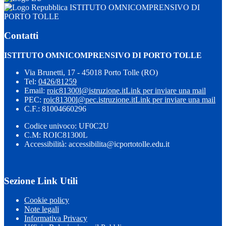
ISTITUTO OMNICOMPRENSIVO DI
PORTO TOLLE
Contatti
ISTITUTO OMNICOMPRENSIVO DI PORTO TOLLE
Via Brunetti, 17 - 45018 Porto Tolle (RO)
Tel:
0426/81259
Email:
roic81300l@istruzione.it
Link per inviare una mail
PEC:
roic81300l@pec.istruzione.it
Link per inviare una mail
C.F.: 81004660296
Codice univoco: UF0C2U
C.M: ROIC81300L
Accessibilità: accessibilita@icportotolle.edu.it
Sezione Link Utili
Cookie policy
Note legali
Informativa Privacy