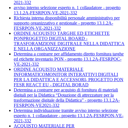
2021-332
avviso interno selezione esperto n. 1 collaudatore - progetto
13.1.2A-FESRPON-VE-2021-332
Richiesta interna disponibilità personale amministrativo per
supporto organizzativo e gestionale - progetto 13.1.2A-
FESRPON-VE-2021-332
ORDINE ACQUISTO TARGHE ED ETICHETTE
PONPROGETTO DIGITAL BOARD -
TRASFORAMZIONE DIGITRALE NELLA DIDATTICA
E NELLA ORGANIZZAZIONE
Determina a contrarre per affidamento diretto fornitura targhe
ed etichette inventario PON - progetto 13.1.2A-FESRPOC-
VE-2021-332
ORDINE ACQUISTO MATERIALE
INFORMATICOMONITOR INTERATTIVI DIGITALI
PER LA DIDATTICA E ACCESSORI- PROGETTO PON
FESR REACT EU - DIGITAL BORAD
Determina a contrarre per acquisto di fornitura di materiali
digitali per la Didattica “Dotazione di attrezzature per la
trasformazione digitale della Didattica” - progetto 13.1.2A-
FESRPON-VE2021-332
Determina individuazione tramite avviso interno selezione
esperto n. 1 collaudatore - progetto 13.1.2A-FESRPON-VE-
2021-332
ACQUISTO MATERIALE PER