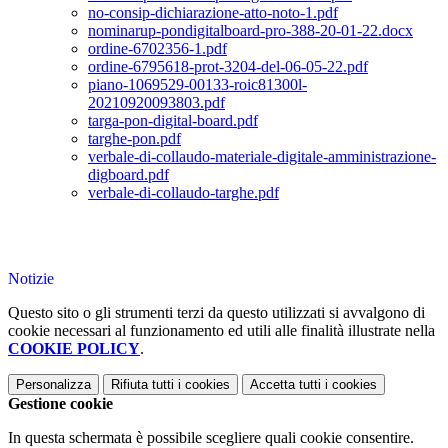
no-consip-dichiarazione-atto-noto-1.pdf
nominarup-pondigitalboard-pro-388-20-01-22.docx
ordine-6702356-1.pdf
ordine-6795618-prot-3204-del-06-05-22.pdf
piano-1069529-00133-roic81300l-
20210920093803.pdf
targa-pon-digital-board.pdf
targhe-pon.pdf
verbale-di-collaudo-materiale-digitale-amministrazione-
digboard.pdf
verbale-di-collaudo-targhe.pdf
Notizie
Questo sito o gli strumenti terzi da questo utilizzati si avvalgono di
cookie necessari al funzionamento ed utili alle finalità illustrate nella
COOKIE POLICY
.
Personalizza
Rifiuta tutti
i cookies
Accetta tutti
i cookies
Gestione cookie
In questa schermata è possibile scegliere quali cookie consentire.