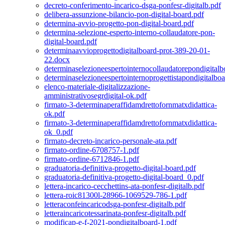
decreto-conferimento-incarico-dsga-ponfesr-digitalb.pdf
delibera-assunzione-bilancio-pon-digital-board.pdf
determina-avvio-progetto-pon-digital-board.pdf
determina-selezione-esperto-interno-collaudatore-pon-
digital-board.pdf
determinaavvioprogettodigitalboard-prot-389-20-01-
22.docx
determinaselezioneespertointernocollaudatorepondigitalb
determinaselezioneespertointernoprogettistapondigitalboa
elenco-materiale-digitalizzazione-
amministrativosegrdigital-ok.pdf
firmato-3-determinaperaffidamdrettofornmatxdidattica-
ok.pdf
firmato-3-determinaperaffidamdrettofornmatxdidattica-
ok_0.pdf
firmato-decreto-incarico-personale-ata.pdf
firmato-ordine-6708757-1.pdf
firmato-ordine-6712846-1.pdf
graduatoria-definitiva-progetto-digital-board.pdf
graduatoria-definitiva-progetto-digital-board_0.pdf
lettera-incarico-cecchettins-ata-ponfesr-digitalb.pdf
lettera-roic81300l-28966-1069529-786-1.pdf
letteraconfeincaricodsga-ponfesr-digitalb.pdf
letteraincaricotessarinata-ponfesr-digitalb.pdf
modificap-e-f-2021-pondigitalboard-1.pdf