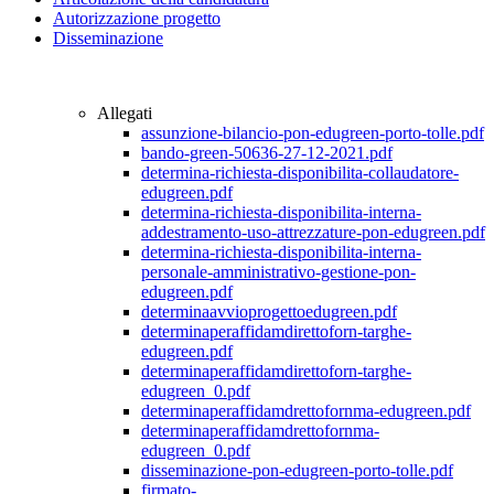
Autorizzazione progetto
Disseminazione
Allegati
assunzione-bilancio-pon-edugreen-porto-tolle.pdf
bando-green-50636-27-12-2021.pdf
determina-richiesta-disponibilita-collaudatore-
edugreen.pdf
determina-richiesta-disponibilita-interna-
addestramento-uso-attrezzature-pon-edugreen.pdf
determina-richiesta-disponibilita-interna-
personale-amministrativo-gestione-pon-
edugreen.pdf
determinaavvioprogettoedugreen.pdf
determinaperaffidamdirettoforn-targhe-
edugreen.pdf
determinaperaffidamdirettoforn-targhe-
edugreen_0.pdf
determinaperaffidamdrettofornma-edugreen.pdf
determinaperaffidamdrettofornma-
edugreen_0.pdf
disseminazione-pon-edugreen-porto-tolle.pdf
firmato-