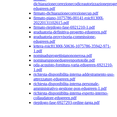
dichiarazionecorrezionecodiceautorizzazioneproget
edugreen.pdf
firmato-dichiarazionecorrezionecup.pdf
firmato-piano-1075786-00141-roic81300l-
20220131102615.pdf
firmato-riepilogo-fase-6921210-1.pdf
graduatoria-definitiva-progetto-edugreen.pdf
graduatoria-provvisoria-commissione-
edugreen.pdf
lettera-roic81300l-50636-1075786-35942-971-
1.pdf
nominadsprogettistanononerosa.pdf
nominarupponedugreenportotolle.pdf
oda-acquisto-fornitura-varia-edugreen-6921210-
1.pdf
richiesta-disponibilita-interna-addestramento-uso-
attrezzature-edugreen.pdf
richiesta-disponibilita-interna-personale-
amministrativo-gestione-pon-edugreen-1.pdf
richiesta-disponiiblita-interna-esperto-interno-
collaudatore-edugreen.pdf
riepilogo-fase-6927293-ordine-targa.pdf