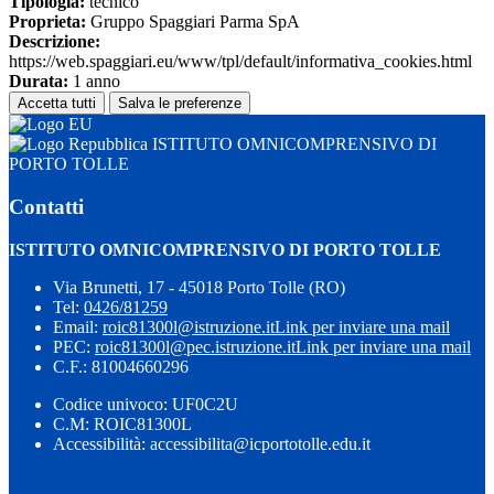
Tipologia:
tecnico
Proprieta:
Gruppo Spaggiari Parma SpA
Descrizione:
https://web.spaggiari.eu/www/tpl/default/informativa_cookies.html
Durata:
1 anno
Accetta tutti
Salva le preferenze
ISTITUTO OMNICOMPRENSIVO DI
PORTO TOLLE
Contatti
ISTITUTO OMNICOMPRENSIVO DI PORTO TOLLE
Via Brunetti, 17 - 45018 Porto Tolle (RO)
Tel:
0426/81259
Email:
roic81300l@istruzione.it
Link per inviare una mail
PEC:
roic81300l@pec.istruzione.it
Link per inviare una mail
C.F.: 81004660296
Codice univoco: UF0C2U
C.M: ROIC81300L
Accessibilità: accessibilita@icportotolle.edu.it