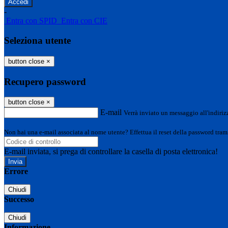
-
Entra con SPID
Entra con CIE
Seleziona utente
button close
×
Recupero password
button close
×
E-mail
Verrà inviato un messaggio all'indirizz
Non hai una e-mail associata al nome utente? Effettua il reset della password tram
E-mail inviata, si prega di controllare la casella di posta elettronica!
Errore
Chiudi
Successo
Chiudi
Informazione