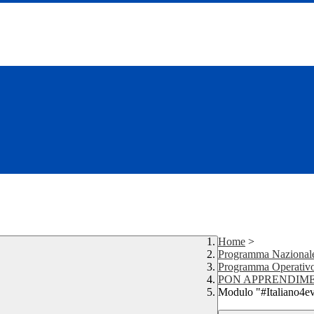
Home
>
Programma Nazionale
Programma Operativ
PON APPRENDIME
Modulo "#Italiano4e