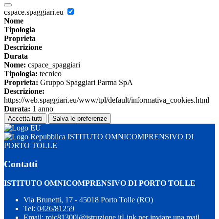
cspace.spaggiari.eu
Nome
Tipologia
Proprieta
Descrizione
Durata
Nome:
cspace_spaggiari
Tipologia:
tecnico
Proprieta:
Gruppo Spaggiari Parma SpA
Descrizione:
https://web.spaggiari.eu/www/tpl/default/informativa_cookies.html
Durata:
1 anno
Accetta tutti
Salva le preferenze
ISTITUTO OMNICOMPRENSIVO DI
PORTO TOLLE
Contatti
ISTITUTO OMNICOMPRENSIVO DI PORTO TOLLE
Via Brunetti, 17 - 45018 Porto Tolle (RO)
Tel:
0426/81259
Email:
roic81300l@istruzione.it
Link per inviare una mail