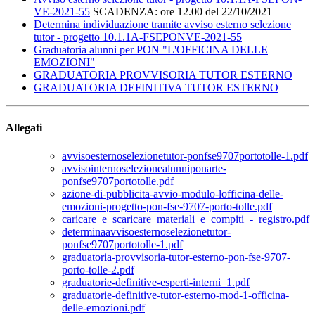
VE-2021-55
SCADENZA: ore 12.00 del 22/10/2021
Determina individuazione tramite avviso esterno selezione
tutor - progetto 10.1.1A-FSEPONVE-2021-55
Graduatoria alunni per PON "L'OFFICINA DELLE
EMOZIONI"
GRADUATORIA PROVVISORIA TUTOR ESTERNO
GRADUATORIA DEFINITIVA TUTOR ESTERNO
Allegati
avvisoesternoselezionetutor-ponfse9707portotolle-1.pdf
avvisointernoselezionealunniponarte-
ponfse9707portotolle.pdf
azione-di-pubblicita-avvio-modulo-lofficina-delle-
emozioni-progetto-pon-fse-9707-porto-tolle.pdf
caricare_e_scaricare_materiali_e_compiti_-_registro.pdf
determinaavvisoesternoselezionetutor-
ponfse9707portotolle-1.pdf
graduatoria-provvisoria-tutor-esterno-pon-fse-9707-
porto-tolle-2.pdf
graduatorie-definitive-esperti-interni_1.pdf
graduatorie-definitive-tutor-esterno-mod-1-officina-
delle-emozioni.pdf