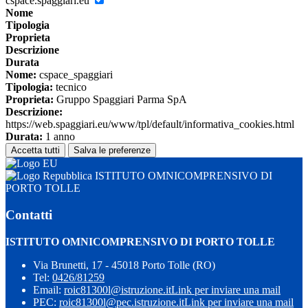
cspace.spaggiari.eu
Nome
Tipologia
Proprieta
Descrizione
Durata
Nome:
cspace_spaggiari
Tipologia:
tecnico
Proprieta:
Gruppo Spaggiari Parma SpA
Descrizione:
https://web.spaggiari.eu/www/tpl/default/informativa_cookies.html
Durata:
1 anno
Accetta tutti
Salva le preferenze
ISTITUTO OMNICOMPRENSIVO DI
PORTO TOLLE
Contatti
ISTITUTO OMNICOMPRENSIVO DI PORTO TOLLE
Via Brunetti, 17 - 45018 Porto Tolle (RO)
Tel:
0426/81259
Email:
roic81300l@istruzione.it
Link per inviare una mail
PEC:
roic81300l@pec.istruzione.it
Link per inviare una mail