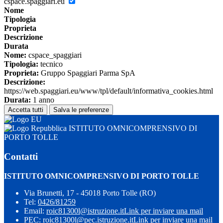
cspace.spaggiari.eu
Nome
Tipologia
Proprieta
Descrizione
Durata
Nome:
cspace_spaggiari
Tipologia:
tecnico
Proprieta:
Gruppo Spaggiari Parma SpA
Descrizione:
https://web.spaggiari.eu/www/tpl/default/informativa_cookies.html
Durata:
1 anno
Accetta tutti
Salva le preferenze
ISTITUTO OMNICOMPRENSIVO DI
PORTO TOLLE
Contatti
ISTITUTO OMNICOMPRENSIVO DI PORTO TOLLE
Via Brunetti, 17 - 45018 Porto Tolle (RO)
Tel:
0426/81259
Email:
roic81300l@istruzione.it
Link per inviare una mail
PEC:
roic81300l@pec.istruzione.it
Link per inviare una mail